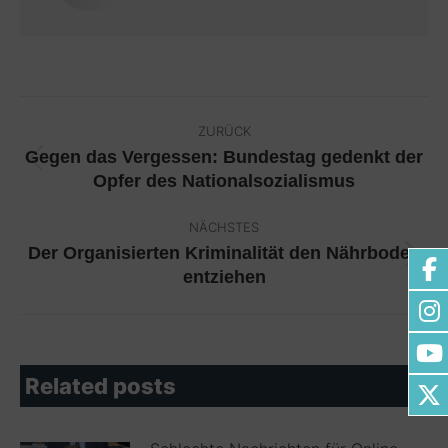
Kommentarnavigation
ZURÜCK
Gegen das Vergessen: Bundestag gedenkt der
Vorheriger
Opfer des Nationalsozialismus
Beitrag:
NÄCHSTES
Der Organisierten Kriminalität den Nährboden
Nächster
entziehen
Beitrag:
Related posts