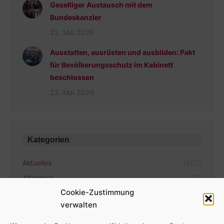
Geselliger Austausch mit dem
Bundeskanzler
22. Mai 2026
Ausstatten, ausrüsten und ausbilden: Pakt
für Bevölkerungsschutz im Kabinett
beschlossen
22. Mai 2026
Kategorien
Aktuelles
(407)
Allgemein
(27)
Cookie-Zustimmung
verwalten