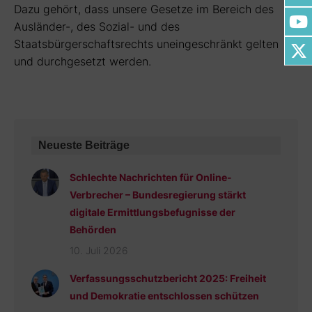
Dazu gehört, dass unsere Gesetze im Bereich des
Ausländer-, des Sozial- und des
Staatsbürgerschaftsrechts uneingeschränkt gelten
und durchgesetzt werden.
Neueste Beiträge
Schlechte Nachrichten für Online-
Verbrecher – Bundesregierung stärkt
digitale Ermittlungsbefugnisse der
Behörden
10. Juli 2026
Verfassungsschutzbericht 2025: Freiheit
und Demokratie entschlossen schützen