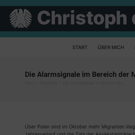
START
ÜBER MICH
Die Alarmsignale im Bereich der 
Sie befinden sich hier:
Start
Aktuelles
Die Alarmsignale im Bereich der…
Über Polen sind im Oktober mehr Migranten ille
Jahresverlauf und die Zahl der Asylerstanträg