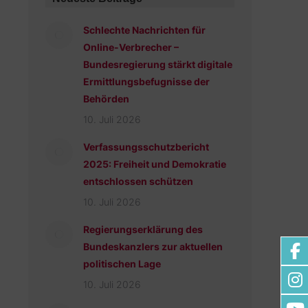
Schlechte Nachrichten für
Online-Verbrecher –
Bundesregierung stärkt digitale
Ermittlungsbefugnisse der
Behörden
10. Juli 2026
Verfassungsschutzbericht
2025: Freiheit und Demokratie
entschlossen schützen
10. Juli 2026
Regierungserklärung des
Bundeskanzlers zur aktuellen
politischen Lage
10. Juli 2026