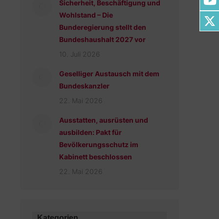
Sicherheit, Beschäftigung und
Wohlstand – Die
Bunderegierung stellt den
Bundeshaushalt 2027 vor
10. Juli 2026
Geselliger Austausch mit dem
Bundeskanzler
22. Mai 2026
Ausstatten, ausrüsten und
ausbilden: Pakt für
Bevölkerungsschutz im
Kabinett beschlossen
22. Mai 2026
Kategorien