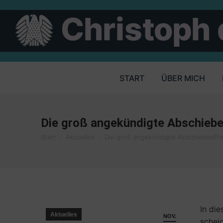
START
ÜBER MICH
Die groß angekündigte Abschiebeo
Sie befinden sich hier:
Start
Aktuelles
Die groß angekündigte Abschiebeoff
In die
Aktuelles
NOV.
schei