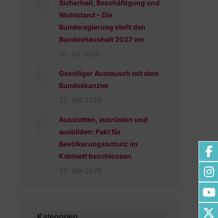
Sicherheit, Beschäftigung und
Wohlstand – Die
Bunderegierung stellt den
Bundeshaushalt 2027 vor
10. Juli 2026
Geselliger Austausch mit dem
Bundeskanzler
22. Mai 2026
Ausstatten, ausrüsten und
ausbilden: Pakt für
Bevölkerungsschutz im
Kabinett beschlossen
22. Mai 2026
Kategorien