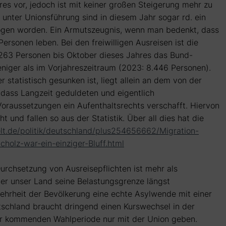
es vor, jedoch ist mit keiner großen Steigerung mehr zu
nter Unionsführung sind in diesem Jahr sogar rd. ein
zogen worden. Ein Armutszeugnis, wenn man bedenkt, dass
ersonen leben. Bei den freiwilligen Ausreisen ist die
 8263 Personen bis Oktober dieses Jahres das Bund-
ger als im Vorjahreszeitraum (2023: 8.446 Personen).
 statistisch gesunken ist, liegt allein an dem von der
dass Langzeit geduldeten und eigentlich
oraussetzungen ein Aufenthaltsrechts verschafft. Hiervon
und fallen so aus der Statistik. Über all dies hat die
lt.de/politik/deutschland/plus254656662/Migration-
olz-war-ein-einziger-Bluff.html
urchsetzung von Ausreisepflichten ist mehr als
n der unser Land seine Belastungsgrenze längst
ehrheit der Bevölkerung eine echte Asylwende mit einer
tschland braucht dringend einen Kurswechsel in der
der kommenden Wahlperiode nur mit der Union geben.