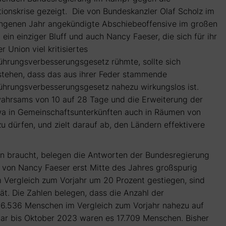
tionskrise gezeigt. Die von Bundeskanzler Olaf Scholz im
ngenen Jahr angekündigte Abschiebeoffensive im großen
st ein einziger Bluff und auch Nancy Faeser, die sich für ihr
r Union viel kritisiertes
ührungsverbesserungsgesetz rühmte, sollte sich
stehen, dass das aus ihrer Feder stammende
ührungsverbesserungsgesetz nahezu wirkungslos ist.
wahrsams von 10 auf 28 Tage und die Erweiterung der
twa in Gemeinschaftsunterkünften auch in Räumen von
 dürfen, und zielt darauf ab, den Ländern effektivere
n braucht, belegen die Antworten der Bundesregierung
e von Nancy Faeser erst Mitte des Jahres großspurig
m Vergleich zum Vorjahr um 20 Prozent gestiegen, sind
ät. Die Zahlen belegen, dass die Anzahl der
16.536 Menschen im Vergleich zum Vorjahr nahezu auf
uar bis Oktober 2023 waren es 17.709 Menschen. Bisher