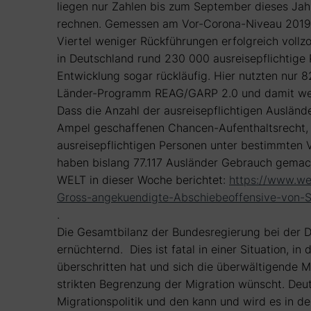
liegen nur Zahlen bis zum September dieses Jahr
rechnen. Gemessen am Vor-Corona-Niveau 2019 u
Viertel weniger Rückführungen erfolgreich voll
in Deutschland rund 230 000 ausreisepflichtige P
Entwicklung sogar rückläufig. Hier nutzten nur
Länder-Programm REAG/GARP 2.0 und damit weni
Dass die Anzahl der ausreisepflichtigen Ausländer
Ampel geschaffenen Chancen-Aufenthaltsrecht, 
ausreisepflichtigen Personen unter bestimmten V
haben bislang 77.117 Ausländer Gebrauch gemacht 
WELT in dieser Woche berichtet:
https://www.we
Gross-angekuendigte-Abschiebeoffensive-von-Sch
.
Die Gesamtbilanz der Bundesregierung bei der D
ernüchternd. Dies ist fatal in einer Situation, i
überschritten hat und sich die überwältigende M
strikten Begrenzung der Migration wünscht. Deu
Migrationspolitik und den kann und wird es in 