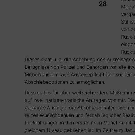
28
Migra
verga
Stil i
von de
Rückf
einge
Rückf
Dieses sieht u. a. die Anhebung des Ausreisege
Befugnisse von Polizei und Behörden vor, die e
Mitbewohnern nach Ausreisepflichtigen suchen zu
Abschiebeoptionen zu ermöglichen.
Dass es hierfür aber weitreichendere Maßnahme
auf zwei parlamentarische Anfragen von mir. Di
getätigte Aussage, die Abschiebezahlen seien i
reines Wunschdenken und fernab jeglicher Realit
Rückführungen in den ersten neun Monaten mit 
gleichem Niveau geblieben ist. Im Zeitraum Jan