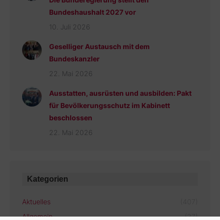
Bundeshaushalt 2027 vor
10. Juli 2026
Geselliger Austausch mit dem
Bundeskanzler
22. Mai 2026
Ausstatten, ausrüsten und ausbilden: Pakt
für Bevölkerungsschutz im Kabinett
beschlossen
22. Mai 2026
Kategorien
Aktuelles
(407)
Allgemein
(27)