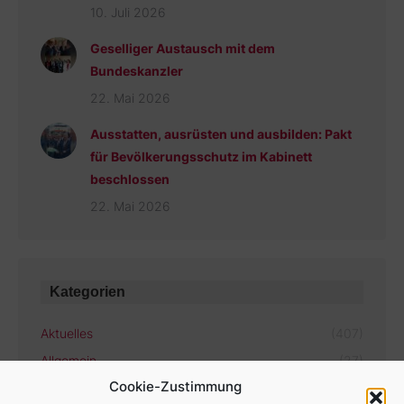
10. Juli 2026
Geselliger Austausch mit dem
Bundeskanzler
22. Mai 2026
Ausstatten, ausrüsten und ausbilden: Pakt
für Bevölkerungsschutz im Kabinett
beschlossen
22. Mai 2026
Kategorien
Aktuelles
(407)
Allgemein
(27)
Cookie-Zustimmung