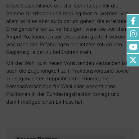
Erbes Deutschlands und der Identitätspolitik die
Stimme zu erheben und Impulsgeber zu werden. Vor
allem wird es aber auch darum gehen, die erreichten
Errungenschaften zu verteidigen, wenn sie von den
Ampel-Koalitionären zur Disposition gestellt werden,
was nach den Erfahrungen der letzten rot-grünen
Regierung leider zu befürchten steht.
Mit der Wahl zum neuen Vorsitzenden verbunden ist
auch die Zugehörigkeit zum Fraktionsvorstand sowie
zur sogenannten Teppichhändler-Runde, die
Personalvorschläge für Wahl aller wesentlichen
Positionen in der Bundestagsfraktion vorlegt und
damit maßgeblichen Einfluss hat.