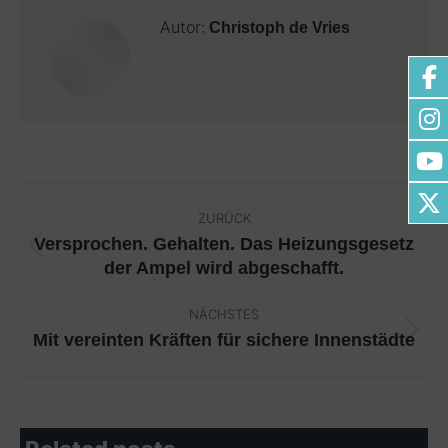
Autor:
Christoph de Vries
Kommentarnavigation
ZURÜCK
Versprochen. Gehalten. Das Heizungsgesetz
Vorheriger
der Ampel wird abgeschafft.
Beitrag:
NÄCHSTES
Mit vereinten Kräften für sichere Innenstädte
Nächster
Beitrag: