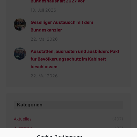
Bundeshaushalt 2027 vor
10. Juli 2026
Geselliger Austausch mit dem
Bundeskanzler
22. Mai 2026
Ausstatten, ausrüsten und ausbilden: Pakt
für Bevölkerungsschutz im Kabinett
beschlossen
22. Mai 2026
Kategorien
Aktuelles
(407)
Allgemein
(27)
Cookie-Zustimmung