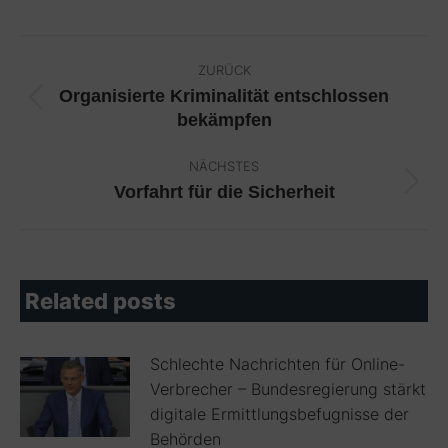
Kommentarnavigation
ZURÜCK
Organisierte Kriminalität entschlossen
Vorheriger
bekämpfen
Beitrag:
NÄCHSTES
Vorfahrt für die Sicherheit
Nächster
Beitrag:
Related posts
Schlechte Nachrichten für Online-
Verbrecher – Bundesregierung stärkt
digitale Ermittlungsbefugnisse der
Behörden