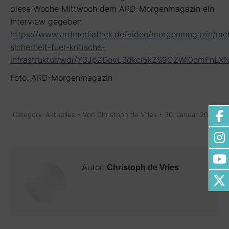
diese Woche Mittwoch dem ARD-Morgenmagazin ein
Interview gegeben:
https://www.ardmediathek.de/video/morgenmagazin/me
sicherheit-fuer-kritische-
infrastruktur/wdr/Y3JpZDovL3dkci5kZS9CZWl0cmF
Foto: ARD-Morgenmagazin
Category:
Aktuelles
Von
Christoph de Vries
30. Januar 2026
Autor:
Christoph de Vries