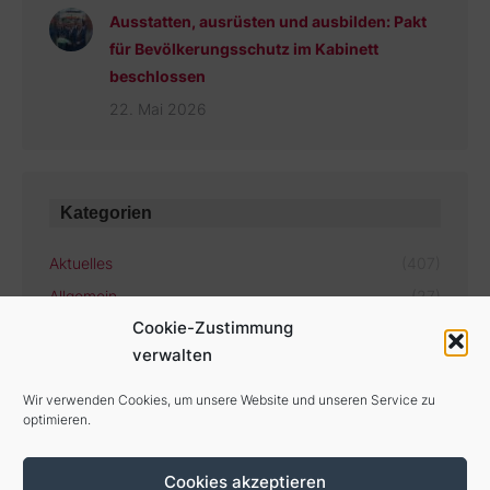
Ausstatten, ausrüsten und ausbilden: Pakt
für Bevölkerungsschutz im Kabinett
beschlossen
22. Mai 2026
Kategorien
Aktuelles
(407)
Allgemein
(27)
Cookie-Zustimmung
verwalten
Aktuelle Termine
Wir verwenden Cookies, um unsere Website und unseren Service zu
optimieren.
Es gibt keine bevorstehenden Veranstaltungen.
Cookies akzeptieren