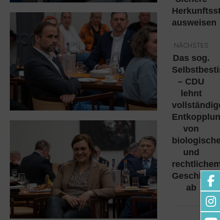
Herkunftss
ausweisen
NÄCHSTES
Das sog.
Selbstbes
– CDU
lehnt
vollständig
Entkopplu
Nächste
von
Beitrag:
biologisch
und
rechtliche
Geschlecht
ab