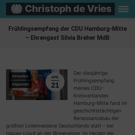
Frühlingsempfang der CDU Hamburg-Mitte
– Ehrengast Silvia Breher MdB
Sie befinden sich hier:
Der diesjährige
Aktuelles
APR.
Frühlingsempfang
21
Allgemein
meines CDU-
Kreisverbandes
Hamburg-Mitte fand im
geschichtsträchtigen
Renaissancebau der
größten Linienreederei Deutschlands statt – bei
Hapag-Lloyd an der Binnenalster im Herzen der