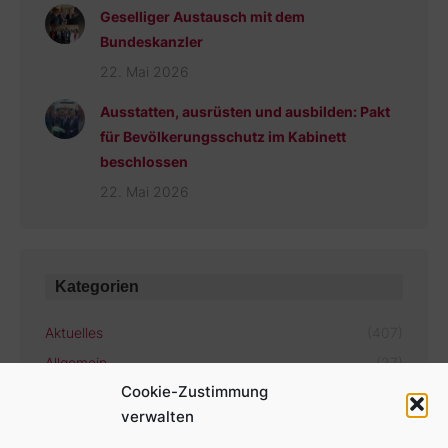
Geselliger Austausch mit dem
Bundeskanzler
22. Mai 2026
Ausstatten, ausrüsten und ausbilden: Pakt
für Bevölkerungsschutz im Kabinett
beschlossen
22. Mai 2026
Kategorien
Aktuelles
(407)
Allgemein
(27)
Cookie-Zustimmung
verwalten