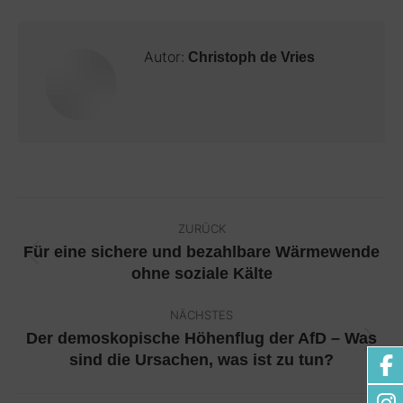
Autor:
Christoph de Vries
Kommentarnavigation
ZURÜCK
Für eine sichere und bezahlbare Wärmewende
Vorheriger
ohne soziale Kälte
Beitrag:
NÄCHSTES
Der demoskopische Höhenflug der AfD – Was
Nächster
sind die Ursachen, was ist zu tun?
Beitrag: