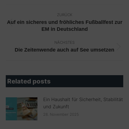
Kommentarnavigation
ZURÜCK
Auf ein sicheres und fröhliches Fußballfest zur
Vorheriger
EM in Deutschland
Beitrag:
NÄCHSTES
Die Zeitenwende auch auf See umsetzen
Nächster
Beitrag:
Related posts
Ein Haushalt für Sicherheit, Stabilität
und Zukunft
28. November 2025