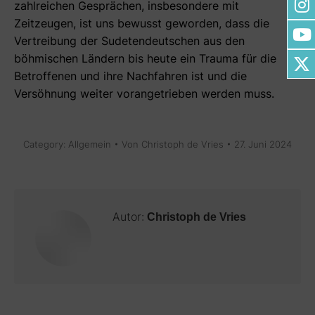
zahlreichen Gesprächen, insbesondere mit
Zeitzeugen, ist uns bewusst geworden, dass die
Vertreibung der Sudetendeutschen aus den
böhmischen Ländern bis heute ein Trauma für die
Betroffenen und ihre Nachfahren ist und die
Versöhnung weiter vorangetrieben werden muss.
Category:
Allgemein
Von
Christoph de Vries
27. Juni 2024
Autor:
Christoph de Vries