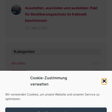
Ausstatten, ausrüsten und ausbilden: Pakt
für Bevölkerungsschutz im Kabinett
beschlossen
22. Mai 2026
Kategorien
Aktuelles
(407)
Allgemein
(27)
Cookie-Zustimmung
verwalten
Aktuelle Termine
Wir verwenden Cookies, um unsere Website und unseren Service zu
optimieren.
Es gibt keine bevorstehenden Veranstaltungen.