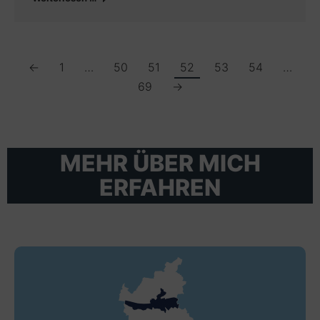
←
1
…
50
51
52
53
54
…
69
→
MEHR ÜBER MICH
ERFAHREN