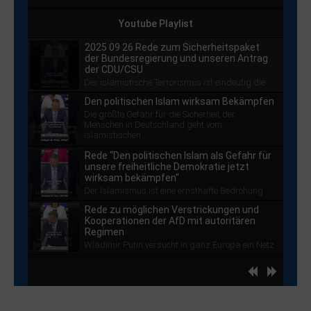
Youtube Playlist
2025 09 26 Rede zum Sicherheitspaket
der Bundesregierung und unseren Antrag
der CDU/CSU
Der islamistische Terrorismus ist eindeutig die
größte Gefahr für die Sicherheit der ...
Den politischen Islam wirksam Bekämpfen
Die größte Gefahr für die Sicherheit der
Menschen in Deutschland geht vom
islamistischen ...
Rede "Den politischen Islam als Gefahr für
unsere freiheitliche Demokratie jetzt
wirksam bekämpfen"
Der Islamismus ist eine ernsthafte Bedrohung
für unsere ...
Rede zu möglichen Verstrickungen und
Kooperationen der AfD mit autoritären
Regimen
Wladimir Putin versucht in ganz Europa ein Netz
von Unterstützern zu spannen, das seinen ...
Die Zeitenwende auch auf See umsetzen -
Befugnisse der Bundespolizei erweitern
Spätestens seit den Anschlägen auf die
hd4320
hd2880
hd2160
hd1440
highres
hd1080
hd720
large
medium
small
tiny
no source
no source
no source
no source
no source
no source
no source
no source
no source
no source
Nordstream-Piplines ist klar, wie attraktiv die ...