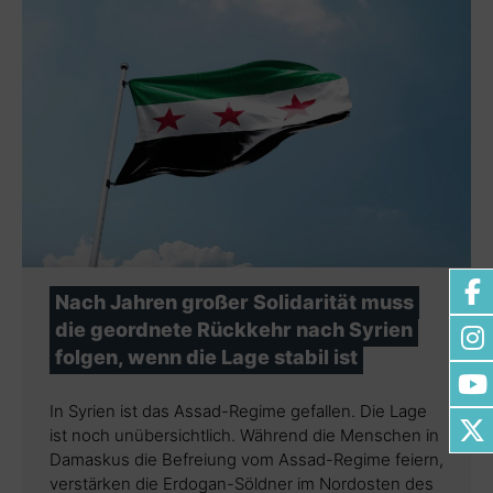
Nach Jahren großer Solidarität muss
die geordnete Rückkehr nach Syrien
folgen, wenn die Lage stabil ist
In Syrien ist das Assad-Regime gefallen. Die Lage
ist noch unübersichtlich. Während die Menschen in
Damaskus die Befreiung vom Assad-Regime feiern,
verstärken die Erdogan-Söldner im Nordosten des