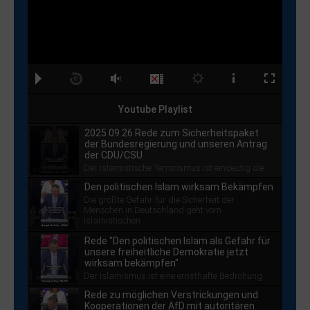
Youtube Playlist
2025 09 26 Rede zum Sicherheitspaket
der Bundesregierung und unseren Antrag
der CDU/CSU
Der islamistische Terrorismus ist eindeutig die
größte Gefahr für die Sicherheit der ...
Den politischen Islam wirksam Bekämpfen
Die größte Gefahr für die Sicherheit der
Menschen in Deutschland geht vom
islamistischen ...
Rede "Den politischen Islam als Gefahr für
unsere freiheitliche Demokratie jetzt
wirksam bekämpfen"
Der Islamismus ist eine ernsthafte Bedrohung
für unsere ...
Rede zu möglichen Verstrickungen und
Kooperationen der AfD mit autoritären