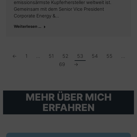
emissionsärmste Kupferhersteller weltweit ist.
Gemeinsam mit dem Senior Vice President
Corporate Energy &…
Weiterlesen …
←
1
…
51
52
53
54
55
…
69
→
MEHR ÜBER MICH
ERFAHREN