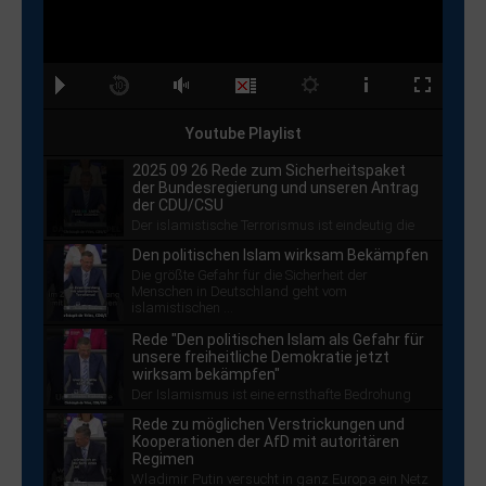
Youtube Playlist
2025 09 26 Rede zum Sicherheitspaket
der Bundesregierung und unseren Antrag
der CDU/CSU
Der islamistische Terrorismus ist eindeutig die
größte Gefahr für die Sicherheit der ...
Den politischen Islam wirksam Bekämpfen
Die größte Gefahr für die Sicherheit der
Menschen in Deutschland geht vom
islamistischen ...
Rede "Den politischen Islam als Gefahr für
unsere freiheitliche Demokratie jetzt
wirksam bekämpfen"
Der Islamismus ist eine ernsthafte Bedrohung
für unsere ...
Rede zu möglichen Verstrickungen und
Kooperationen der AfD mit autoritären
Regimen
Wladimir Putin versucht in ganz Europa ein Netz