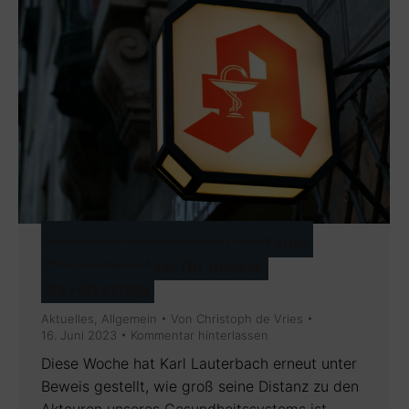
Medikamentenmangel wird zum
Dauerstresstest für unsere
Bevölkerung
Aktuelles
,
Allgemein
Von
Christoph de Vries
16. Juni 2023
Kommentar hinterlassen
Diese Woche hat Karl Lauterbach erneut unter
Beweis gestellt, wie groß seine Distanz zu den
Akteuren unseres Gesundheitssystems ist.