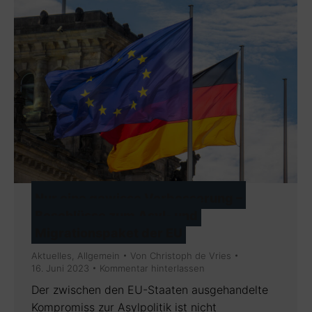
Nur eine gewisse Verbesserung –
Beschlüsse zum Asyl- und
Migrationspaket der EU
Aktuelles
,
Allgemein
Von
Christoph de Vries
16. Juni 2023
Kommentar hinterlassen
Der zwischen den EU-Staaten ausgehandelte
Kompromiss zur Asylpolitik ist nicht