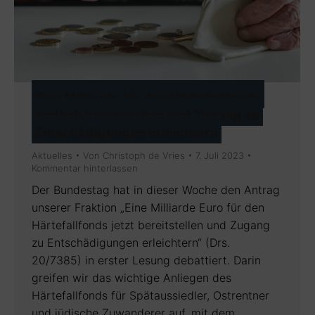
Eine Milliarde für den Härtefallfonds
endlich bereitstellen und Zugang zu
Entschädigungen erleichtern
Aktuelles
Von
Christoph de Vries
7. Juli 2023
Kommentar hinterlassen
Der Bundestag hat in dieser Woche den Antrag
unserer Fraktion „Eine Milliarde Euro für den
Härtefallfonds jetzt bereitstellen und Zugang
zu Entschädigungen erleichtern“ (Drs.
20/7385) in erster Lesung debattiert. Darin
greifen wir das wichtige Anliegen des
Härtefallfonds für Spätaussiedler, Ostrentner
und jüdische Zuwanderer auf, mit dem