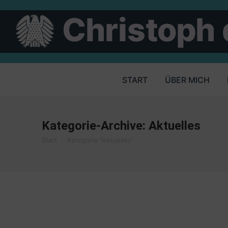
START
ÜBER MICH
Kategorie-Archive:
Aktuelles
Sie befinden sich hier:
Start
Kategorie "Aktuelles"