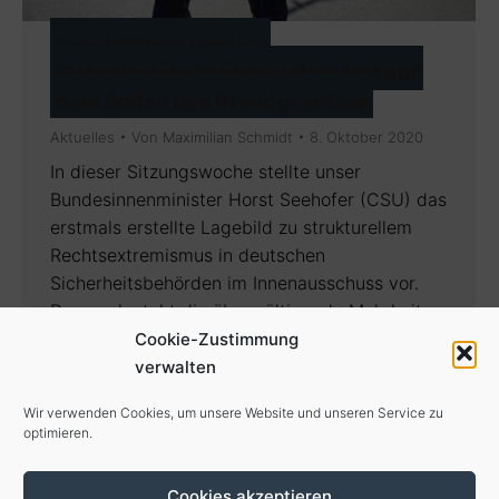
Beschäftigte unserer
Sicherheitsbehörden stehen fest auf
dem Boden des Grundgesetzes
Aktuelles
Von
Maximilian Schmidt
8. Oktober 2020
In dieser Sitzungswoche stellte unser
Bundesinnenminister Horst Seehofer (CSU) das
erstmals erstellte Lagebild zu strukturellem
Rechtsextremismus in deutschen
Sicherheitsbehörden im Innenausschuss vor.
Demnach steht die überwältigende Mehrheit
der Mitarbeiterinnen und Mitarbeiter der
Cookie-Zustimmung
Sicherheitsbehörden fest auf dem Boden des
verwalten
Grundgesetzes. Meine Einschätzung und
Wir verwenden Cookies, um unsere Website und unseren Service zu
Erfahrung aus unzähligen Gesprächen mit
optimieren.
Beamten von Bundespolizei und Hamburger
Polizei haben sich…
Cookies akzeptieren