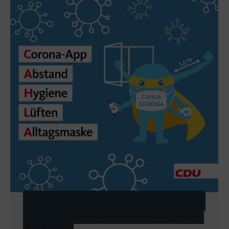
Das Bevölkerungsschutzgesetz – mehr
Vorgaben und Rechtssicherheit für die
Exekutive