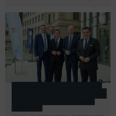
Veranstaltungs-Rückblick: Treffpunkt
Fraktion – Pioniergeist der Vertriebenen
und Aussiedler – Zukunftsfrage für
unser Land?
Aktuelles
Von
Christoph de Vries
12. September 2019