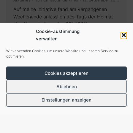
Auf meine Initiative fand am vergangenen
Wochenende anlässlich des Tags der Heimat
eine Veranstaltung der CDU/CSU-
Bundestagsfraktion, organisiert über die
Cookie-Zustimmung
Gruppe der Aussiedler, Vertriebenen und
verwalten
deutschen Minderheiten, der ich angehöre, in
Wir verwenden Cookies, um unsere Website und unseren Service zu
Hamburg statt. Die überaus prominente
optimieren.
Besetzung mit unserem Fraktionsvorsitzenden
Ralph Brinkhaus, dem Beauftragten der
Cookies akzeptieren
Bundesregierung für Aussiedlerfragen und
nationale Minderheiten, Dr. Bernd Fabritius,
Ablehnen
dem Vorsitzenden…
Einstellungen anzeigen
←
1
…
30
31
32
33
34
…
41
→