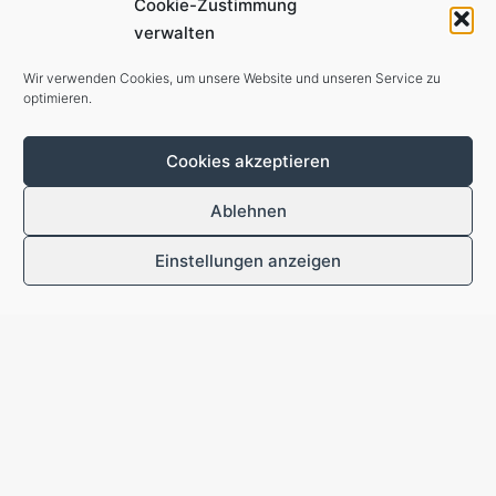
Opposition auf Anhörungen in der Regel
Cookie-Zustimmung
zustimmen, vor allem wenn das Thema die
verwalten
Befragung von Sachverständigen rechtfertigt.
Wir verwenden Cookies, um unsere Website und unseren Service zu
Als wir im Frühjahr im Innenausschuss zu
optimieren.
unserem Antrag „Finanzierung des politischen
Islamismus in Deutschland offenlegen und
Cookies akzeptieren
unterbinden“ (BT-Drs. 20/1012) eine Anhörung
beantragten, lehnten die Ampelfraktionen dies
Ablehnen
Ansinnen…
Einstellungen anzeigen
←
1
…
14
15
16
17
18
…
41
→
Impressum / Datenschutz