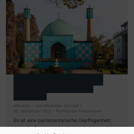
Handlungsbedarf im Bereich der
Finanzierung des Politischen
Islamismus
Aktuelles
Von
Maximilian Schmidt
30. September 2022
Kommentar hinterlassen
Es ist eine parlamentarische Gepflogenheit,
dass die Regierungsfraktionen Anträgen der