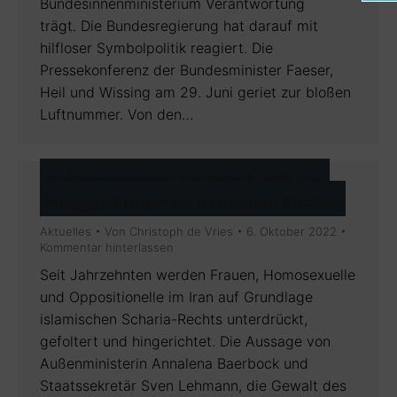
Bundesinnenministerium Verantwortung
trägt. Die Bundesregierung hat darauf mit
hilfloser Symbolpolitik reagiert. Die
Pressekonferenz der Bundesminister Faeser,
Heil und Wissing am 29. Juni geriet zur bloßen
Luftnummer. Von den…
Außenministerin Baerbock fällt den
mutigen Frauen im Iran in den Rücken
Aktuelles
Von
Christoph de Vries
6. Oktober 2022
Kommentar hinterlassen
Seit Jahrzehnten werden Frauen, Homosexuelle
und Oppositionelle im Iran auf Grundlage
islamischen Scharia-Rechts unterdrückt,
gefoltert und hingerichtet. Die Aussage von
Außenministerin Annalena Baerbock und
Staatssekretär Sven Lehmann, die Gewalt des