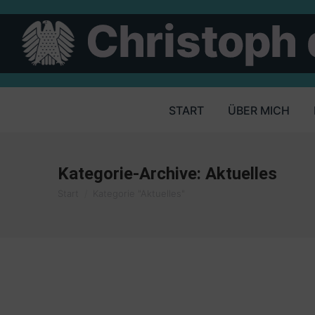
START
ÜBER MICH
Kategorie-Archive:
Aktuelles
Sie befinden sich hier:
Start
Kategorie "Aktuelles"
Niedrigere Steuereinnahmen erwarte